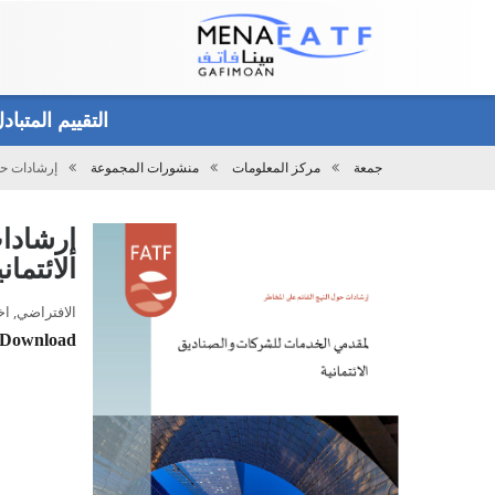
Main
menu
التقييم المتبا
جمعة
مركز المعلومات
منشورات المجموعة
إرشادات حو
تحميل
إرشادا
الائتمان
الافتراضي, اختياري 10, 4
Download