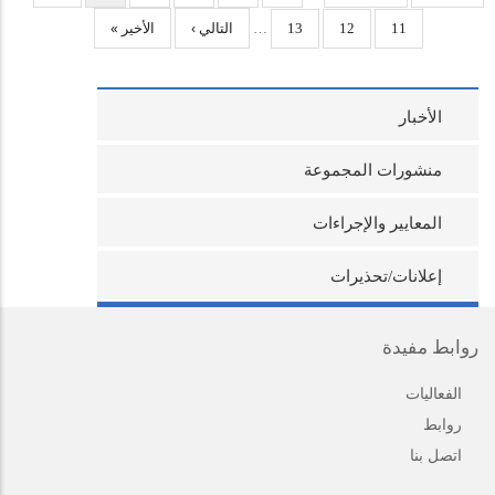
عرض
التالي ›
مراجعة
الأخير »
معلومات
استرجاع
استرجاع
استرجاع
…
13
12
11
النموذج
المراجعة
الأخبار
منشورات المجموعة
المعايير والإجراءات
إعلانات/تحذيرات
روابط مفيدة
الفعاليات
روابط
اتصل بنا