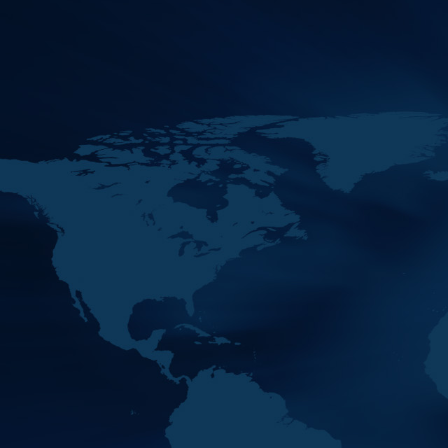
"إن انعقاد الاجتماع يأتي في ظل
ظروف استثنائية تشهدها المنطقة،
وما صاحبها من تطورات متسارعة
في أدوات الجريمة المنظمة و
انطلقت اليوم أعمال الاجتماع
11
MAY
العام الـ 42 لمجموعة العمل
2026
المالي لمنطقة ا…
انطلقت اليوم أعمال الاجتماع