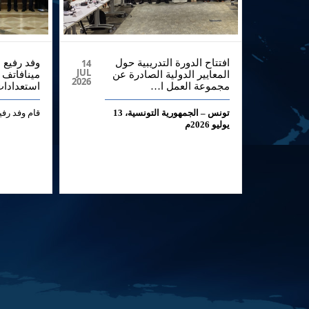
19
افتتاح الدورة التدريبية حول
14
وفد رفيع 
JUL
JUN
المعايير الدولية الصادرة عن
مينافاتف 
2026
2026
مجموعة العمل ا…
استعدادات
قام وفد رف
ل
تونس – الجمهورية التونسية، 13
يوليو 2026م
دة