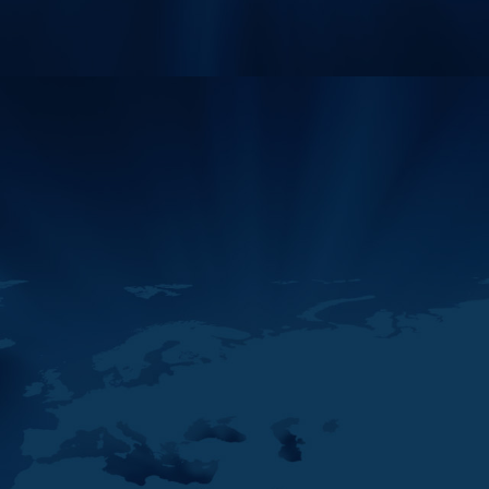
2020
الأوسط وشمال أفريقي
مكان : منصة زووم