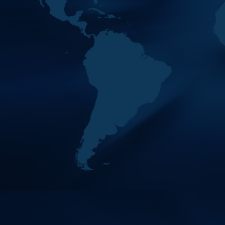
خبراتهما في استرداد الأصول
2026
والتقييم المتبادل خ…
انطلاقاً من أهمية الشراكات
الدولية وتبادل الخبرات، شهدت
فعاليات اليوم الثاني من الاجتماع
العام الثاني والأربعين لمجمو
مقتبسات من أبرز ما ذكره
11
MAY
سعادة حامد الزعابي، رئيس
2026
مجموعة مينافاتف، في ك…