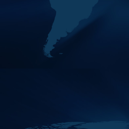
العام الـ 42 لمجموعة العمل
المالي لمنطقة الشرق الأوسط
وشمال أفريقيا "مينافاتف"، والذي
تست
أنشطة المجموعة في عام
11
MAY
2026 حتى الأن
2026