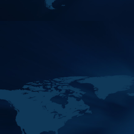
ا وما سيعقد على هامشه من اجتماعات ولقاءات
الاجتماع العام الـ42 لمجموعة
12
MAY
العمل المالي لمنطقة الشرق
2026
الأوسط وشمال أف…
فرنسا وإيطاليا تستعرضان
12
MAY